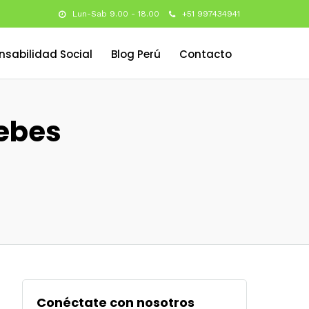
Lun-Sab 9.00 - 18.00
+51 997434941
nsabilidad Social
Blog Perú
Contacto
Debes
Conéctate con nosotros