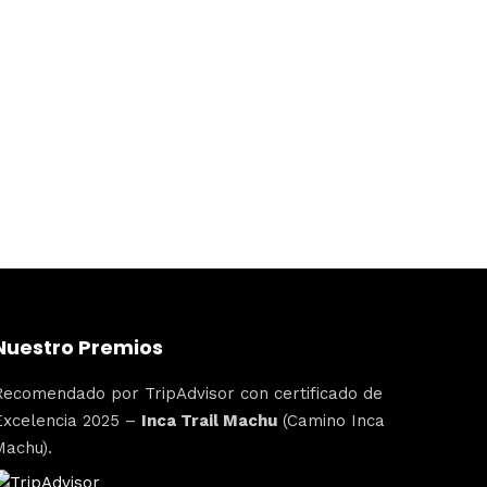
Nuestro Premios
Recomendado por TripAdvisor con certificado de
Excelencia 2025 –
Inca Trail Machu
(Camino Inca
Machu).