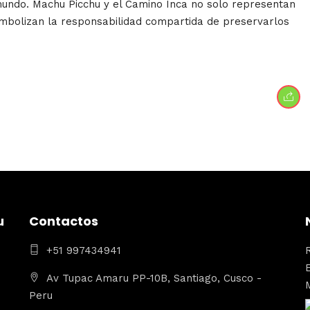
 mundo. Machu Picchu y el Camino Inca no solo representan
 simbolizan la responsabilidad compartida de preservarlos
u
Contactos
+51 997434941
Av Tupac Amaru PP-10B, Santiago, Cusco -
Peru