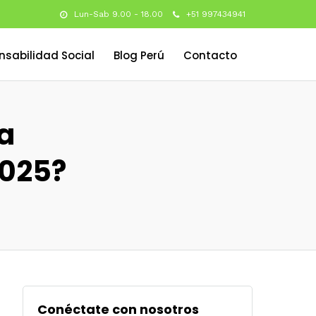
Lun-Sab 9.00 - 18.00
+51 997434941
nsabilidad Social
Blog Perú
Contacto
a
2025?
Conéctate con nosotros