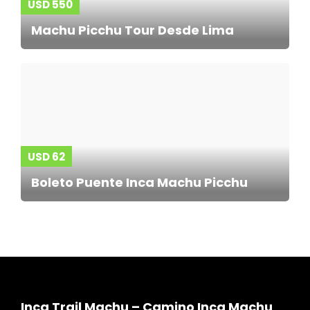
USD 550
Machu Picchu Tour Desde Lima
USD 62
Boleto Puente Inca Machu Picchu
Inca Trail Machu – Camino Inca Machu